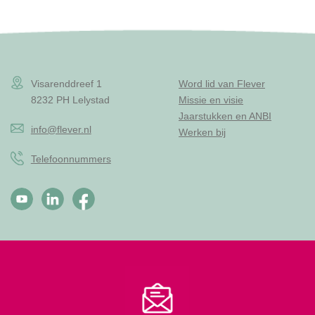
Visarenddreef 1
Word lid van Flever
8232 PH Lelystad
Missie en visie
Jaarstukken en ANBI
info@flever.nl
Werken bij
Telefoonnummers