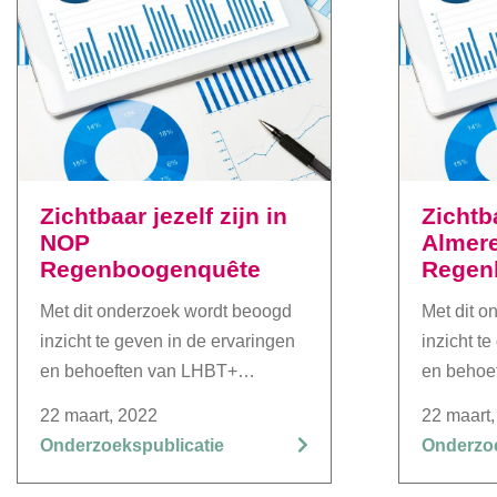
Zichtbaar jezelf zijn in
Zichtba
NOP
Almer
Regenboogenquête
Regen
Met dit onderzoek wordt beoogd
Met dit o
inzicht te geven in de ervaringen
inzicht t
en behoeften van LHBT+
en behoe
(lesbiennes, homo’s, biseksuelen,
(lesbienn
22 maart, 2022
22 maart,
transgenderpersonen e.a.) in
transgend
Onderzoekspublicatie
Onderzoe
Noordoostpolder voor gemeente,
Almere vo
politie en andere organisaties,
andere or