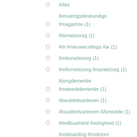
Alles
#ervaringsdeskundige
#magazine
(1)
#formelezorg
(1)
#hr #nieuwecollega #ai
(1)
#informelezorg
(1)
#informelezorg #mantelzorg
(1)
#jongdementie
#netwerkdementie
(1)
#kwaliteitvanleven
(1)
#kwaliteitvanleven #Armoede
(1)
#leefbaarheid #veiligheid
(1)
#onboarding #instroom