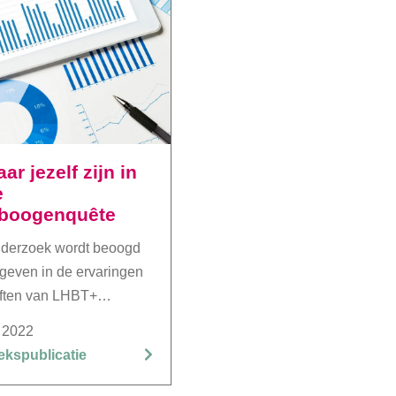
ar jezelf zijn in
e
boogenquête
nderzoek wordt beoogd
e geven in de ervaringen
ften van LHBT+
es, homo’s, biseksuelen,
 2022
erpersonen e.a.) in
kspublicatie
or gemeente, politie en
ganisaties, zodat we