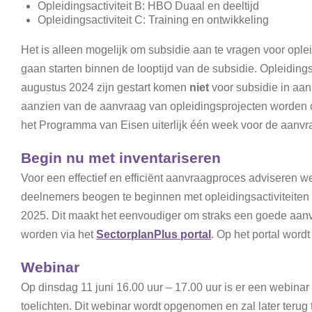
Opleidingsactiviteit B: HBO Duaal en deeltijd
Opleidingsactiviteit C: Training en ontwikkeling
Het is alleen mogelijk om subsidie aan te vragen voor oplei
gaan starten binnen de looptijd van de subsidie. Opleidingsa
augustus 2024 zijn gestart komen
niet
voor subsidie in aa
aanzien van de aanvraag van opleidingsprojecten worde
het Programma van Eisen uiterlijk één week voor de aanvra
Begin nu met inventariseren
Voor een effectief en efficiënt aanvraagproces adviseren w
deelnemers beogen te beginnen met opleidingsactiviteiten
2025. Dit maakt het eenvoudiger om straks een goede aan
worden via het
SectorplanPlus portal
. Op het portal wor
Webinar
Op dinsdag 11 juni 16.00 uur – 17.00 uur is er een webina
toelichten. Dit webinar wordt opgenomen en zal later terug t