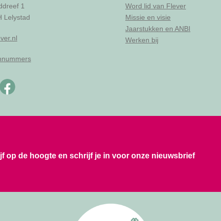
ddreef 1
Word lid van Flever
 Lelystad
Missie en visie
Jaarstukken en ANBI
ver.nl
Werken bij
onnummers
ijf op de hoogte en schrijf je in voor onze nieuwsbrief