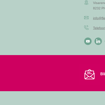
Visaren
8232 PH
info@fle
Telefo
Bl