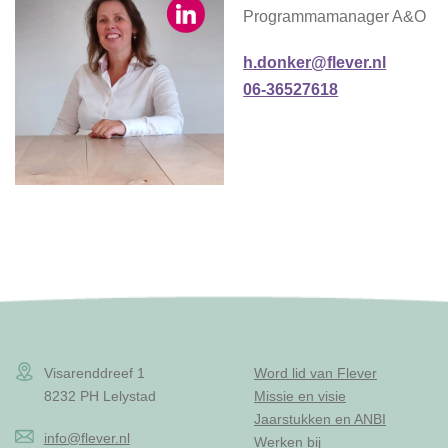
Programmamanager A&O
h.donker@flever.nl
06-36527618
Visarenddreef 1
Word lid van Flever
8232 PH Lelystad
Missie en visie
Jaarstukken en ANBI
info@flever.nl
Werken bij