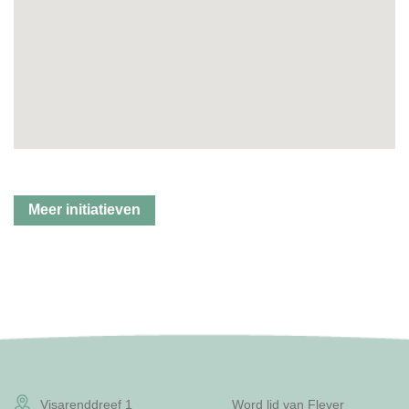
Meer initiatieven
Visarenddreef 1
Word lid van Flever