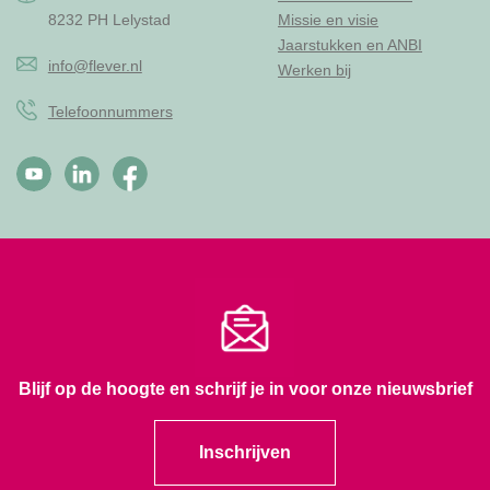
8232 PH Lelystad
Missie en visie
Jaarstukken en ANBI
info@flever.nl
Werken bij
Telefoonnummers
Blijf op de hoogte en schrijf je in voor onze nieuwsbrief
Inschrijven