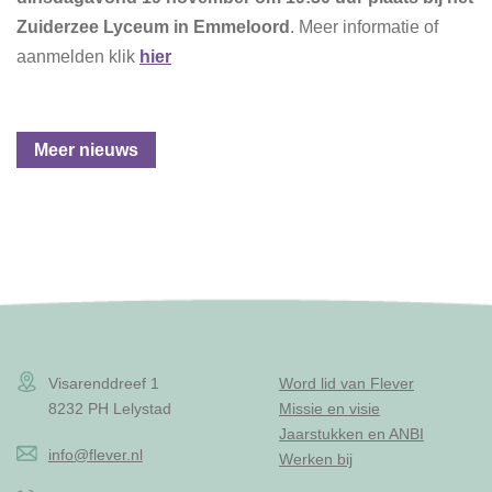
Zuiderzee Lyceum in
Emmeloord
. Meer informatie of
aanmelden klik
hier
Meer nieuws
Visarenddreef 1
Word lid van Flever
8232 PH Lelystad
Missie en visie
Jaarstukken en ANBI
info@flever.nl
Werken bij