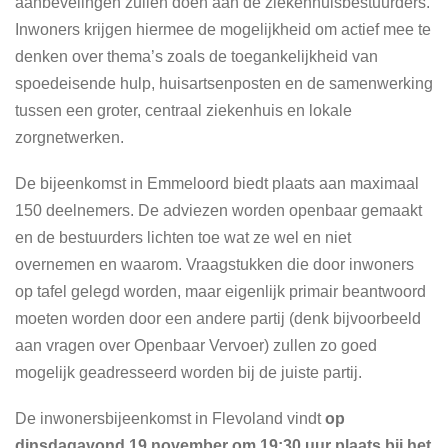
aanbevelingen zullen doen aan de ziekenhuisbestuurders.
Inwoners krijgen hiermee de mogelijkheid om actief mee te
denken over thema’s zoals de toegankelijkheid van
spoedeisende hulp, huisartsenposten en de samenwerking
tussen een groter, centraal ziekenhuis en lokale
zorgnetwerken.
De bijeenkomst in Emmeloord biedt plaats aan maximaal
150 deelnemers. De adviezen worden openbaar gemaakt
en de bestuurders lichten toe wat ze wel en niet
overnemen en waarom. Vraagstukken die door inwoners
op tafel gelegd worden, maar eigenlijk primair beantwoord
moeten worden door een andere partij (denk bijvoorbeeld
aan vragen over Openbaar Vervoer) zullen zo goed
mogelijk geadresseerd worden bij de juiste partij.
De inwonersbijeenkomst in Flevoland vindt
op
dinsdagavond 19 november om 19:30 uur plaats bij het