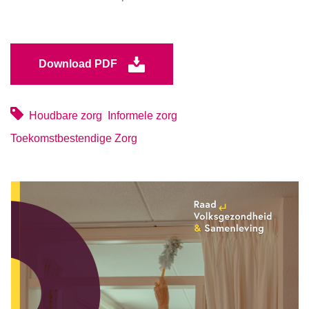
Download PDF
Houdbare zorg
Informele zorg
Toekomstbestendige Zorg