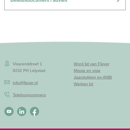
Beleidsdocument / advies
Visarenddreef 1
Word lid van Flever
8232 PH Lelystad
Missie en visie
Jaarstukken en ANBI
info@flever.nl
Werken bij
Telefoonnummers