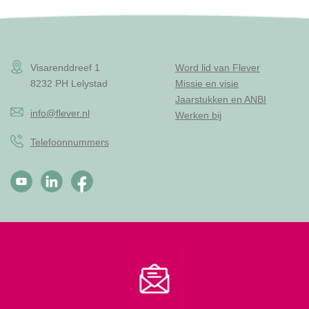
Visarenddreef 1
Word lid van Flever
8232 PH Lelystad
Missie en visie
Jaarstukken en ANBI
info@flever.nl
Werken bij
Telefoonnummers