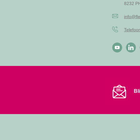
8232 PH
info@fle
Telefo
Bl