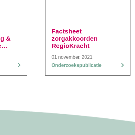
Factsheet
rg &
zorgakkoorden
e
RegioKracht
01 november, 2021
Onderzoekspublicatie