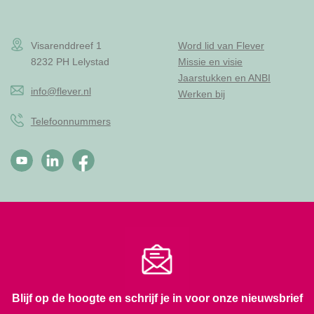
Visarenddreef 1
Word lid van Flever
8232 PH Lelystad
Missie en visie
Jaarstukken en ANBI
info@flever.nl
Werken bij
Telefoonnummers
Blijf op de hoogte en schrijf je in voor onze nieuwsbrief