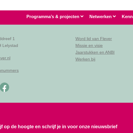
Programma’s & projecten
Netwerken
Kenn
ddreef 1
Word lid van Flever
 Lelystad
Missie en visie
Jaarstukken en ANBI
ver.nl
Werken bij
onnummers
ijf op de hoogte en schrijf je in voor onze nieuwsbrief