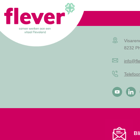
Lid worden
Visaren
8232 PH
info@fle
Telefo
Bl