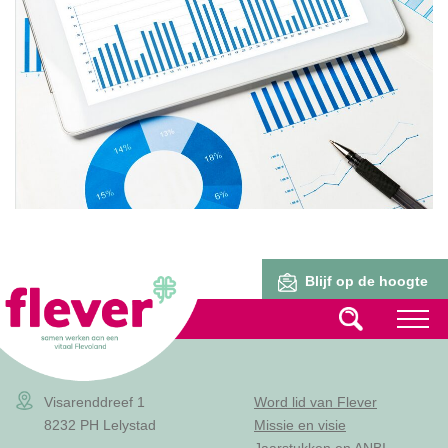
Lid worden
Blijf op de hoogte
Visarenddreef 1
Word lid van Flever
8232 PH Lelystad
Missie en visie
Jaarstukken en ANBI