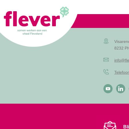
Lid worden
Visaren
8232 PH
info@fle
Telefo
Bl