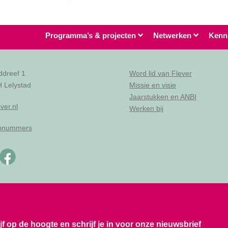
Programma’s & projecten
Netwerken
Kenn
ddreef 1
Word lid van Flever
 Lelystad
Missie en visie
Jaarstukken en ANBI
ver.nl
Werken bij
onnummers
ijf op de hoogte en schrijf je in voor onze nieuwsbrief