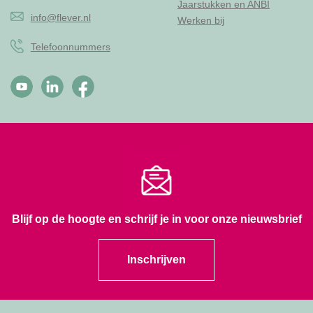
Jaarstukken en ANBI
info@flever.nl
Werken bij
Telefoonnummers
Blijf op de hoogte en schrijf je in voor onze nieuwsbrief
Inschrijven