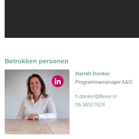
Betrokken personen
Harriët Donker
Programmamanager A&O
h.donker@flever.nl
06-36527618