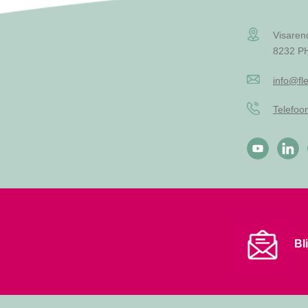
Visaren
8232 PH
info@fle
Telefo
Bl