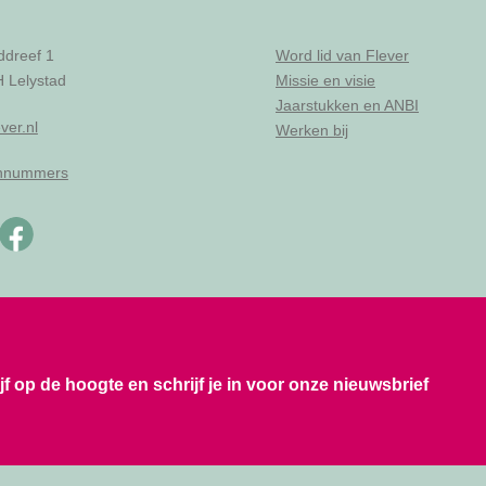
ddreef 1
Word lid van Flever
 Lelystad
Missie en visie
Jaarstukken en ANBI
ver.nl
Werken bij
onnummers
ijf op de hoogte en schrijf je in voor onze nieuwsbrief