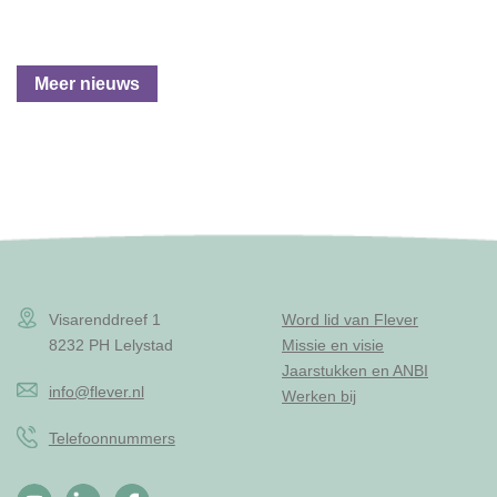
Meer nieuws
Visarenddreef 1
Word lid van Flever
8232 PH Lelystad
Missie en visie
Jaarstukken en ANBI
info@flever.nl
Werken bij
Telefoonnummers